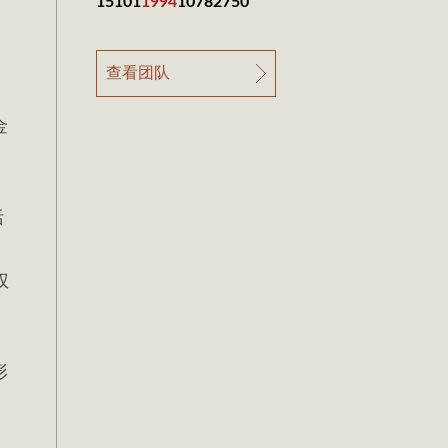
15101
1994
10782750
查看团队
金
括
权
形