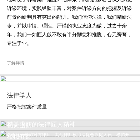
诉讼环境，实践经验丰富，对案件诉讼方向的把握及诉讼
前景的研判具有突出的能力。我们信仰法律，我们精研法
令，并以审慎、理性、严谨的执业态度为傲，过去十余
年，我们一如匠人般不敢有半分懈怠和推脱，心无旁骛，
专注于业。
了解详情
法律学人
严格把控案件质量
精益求精的法律匠人精神
蜀天团队
案件开庭前五天，组织模拟开庭，我所主办律师为本方，指定一
名合伙人模拟对方律师，其他律师模拟法庭合议庭人员，模拟开
模拟开庭