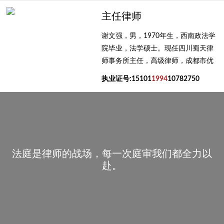
庭归纳的焦点和法庭开庭时归纳的焦点达成较高的一致性...
主任律师
谢文强，男，1970年生，西南政法学
院毕业，法学硕士。现任四川蜀天律
师事务所主任，高级律师，成都市优
秀律师，成都市律师协会刑事专业律
执业证号:15101
1994
10782750
师导师，成都市律师协会实习律师面
试考官，成都市金牛区政法委首席法
律咨询专家，成都市金牛区人民检察
院听证员，金牛律师学院培训导师，
现任全国多地仲裁委员会仲裁员。
法庭是律师的战场，每一次庭审我们都全力以
赴。