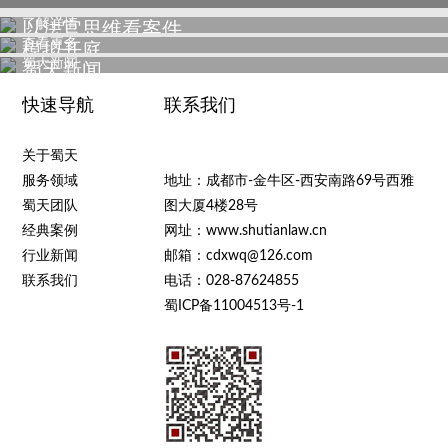
了解详情
以法官思维看案件
查看更多
模拟开庭
蜀天新闻
蜀天新闻
快速导航
联系我们
关于蜀天
服务领域
地址：成都市-金牛区-西安南路69号西雅
蜀天团队
图大厦4楼28号
经典案例
网址：www.shutianlaw.cn
行业新闻
邮箱：cdxwq@126.com
联系我们
电话：028-87624855
蜀ICP备11004513号-1