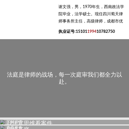
主任律师
谢文强，男，1970年生，西南政法学
院毕业，法学硕士。现任四川蜀天律
师事务所主任，高级律师，成都市优
秀律师，成都市律师协会刑事专业律
执业证号:15101
1994
10782750
师导师，成都市律师协会实习律师面
试考官，成都市金牛区政法委首席法
律咨询专家，成都市金牛区人民检察
院听证员，金牛律师学院培训导师，
现任全国多地仲裁委员会仲裁员。
法庭是律师的战场，每一次庭审我们都全力以
赴。
了解详情
以法官思维看案件