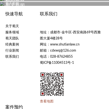
查看更多
模拟开庭
蜀天新闻
蜀天新闻
快速导航
联系我们
关于蜀天
服务领域
地址：成都市-金牛区-西安南路69号西雅
蜀天团队
图大厦4楼28号
经典案例
网址：www.shutianlaw.cn
行业新闻
邮箱：cdxwq@126.com
联系我们
电话：028-87624855
蜀ICP备11004513号-1
查看地图