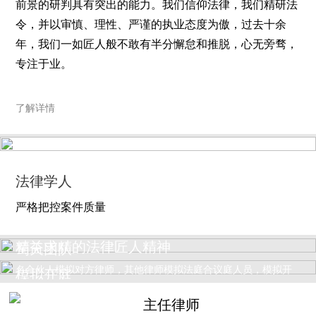
前景的研判具有突出的能力。我们信仰法律，我们精研法
令，并以审慎、理性、严谨的执业态度为傲，过去十余
年，我们一如匠人般不敢有半分懈怠和推脱，心无旁骛，
专注于业。
了解详情
法律学人
严格把控案件质量
精益求精的法律匠人精神
蜀天团队
案件开庭前五天，组织模拟开庭，我所主办律师为本方，指定一
名合伙人模拟对方律师，其他律师模拟法庭合议庭人员，模拟开
模拟开庭
庭归纳的焦点和法庭开庭时归纳的焦点达成较高的一致性...